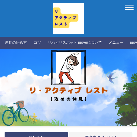
運動の始め方
コツ
リハビリスポット moveについて
メニュー
mo