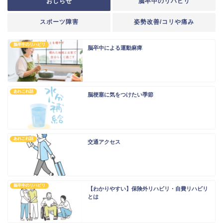
おしらせ
脳卒中のリハビリ
スポーツ障害
姿勢改善/コリや痛み
脳卒中のリハビリ
脳卒中による運動麻痺
あれこれ話
脳梗塞に気をつけたい季節
あれこれ話
交通アクセス
脳卒中のリハビリ
【わかりやすい】保険外リハビリ・自費リハビリ
とは