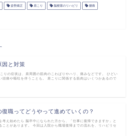
姿勢矯正
肩こり
脳梗塞のリハビリ
腰痛
す
原因と対策
肩こりの症状は、肩周囲の筋肉のこわばりやハリ、痛みなどです。 ひどい
い頭痛や嘔吐を伴うことも。 肩こりに関係する筋肉はいくつかあるので
の復職ってどうやって進めていくの？
を考え始めたら 脳卒中になられた方から、「仕事に復帰できますか」と
ることがあります。 今回は入院から職場復帰までの流れを、リハビリセ