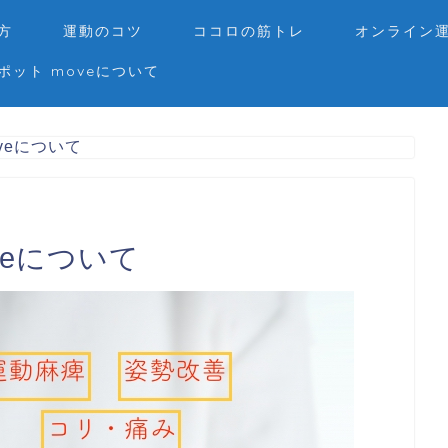
方
運動のコツ
ココロの筋トレ
オンライン
ポット moveについて
veについて
veについて