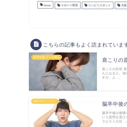
move
スポーツ障害
リハビリスポット
大阪
こちらの記事もよく読まれていま
姿勢改善/コリや痛み
肩こりの
肩こりの症状 
人になると、強
すが、よ …
脳卒中のリハビリ
脳卒中後
脳卒中後の復職
いう質問を受け
ラピストの目 …