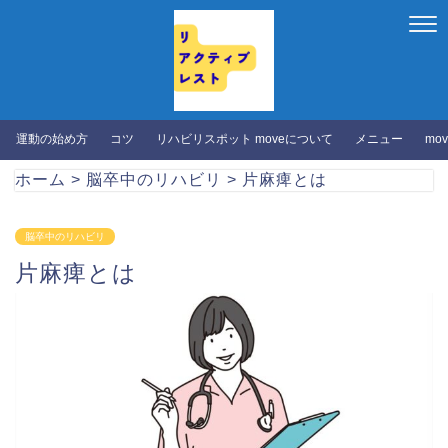
運動の始め方
コツ
リハビリスポット moveについて
メニュー
mo
ホーム
>
脳卒中のリハビリ
>
片麻痺とは
脳卒中のリハビリ
片麻痺とは