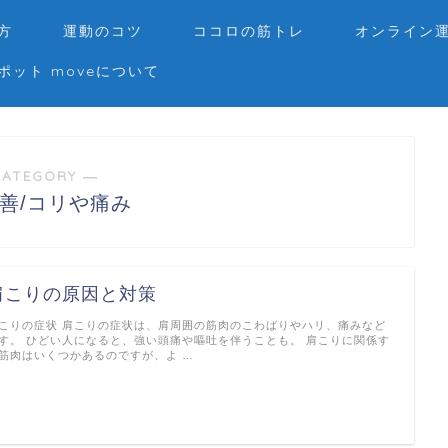
方
運動のコツ
ココロの筋トレ
オンライン
ポット moveについて
CATEGORY ―
善/コリや痛み
肩こりの原因と対策
こりの症状 肩こりの症状は、肩周囲の筋肉のこわばりやハリ、痛みなど
す。 ひどい人になると、強い頭痛や嘔吐を伴うことも。 肩こりに関係す
筋肉はいくつかあるのですが、よ …