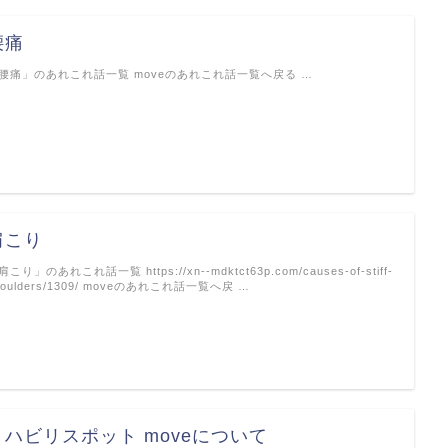
腰痛
腰痛」のあれこれ話一覧 moveのあれこれ話一覧へ戻る …
肩こり
肩こり」のあれこれ話一覧 https://xn--mdktct63p.com/causes-of-stiff-
houlders/1309/ moveのあれこれ話一覧へ戻 …
リハビリスポット moveについて