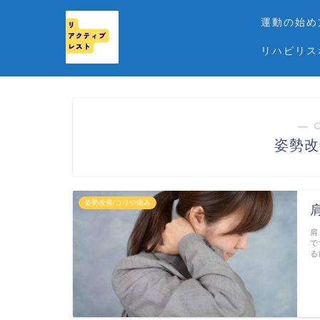
運動の始め
リハビリス
― 
姿勢改
姿勢改善/コリや痛み
肩
で
る