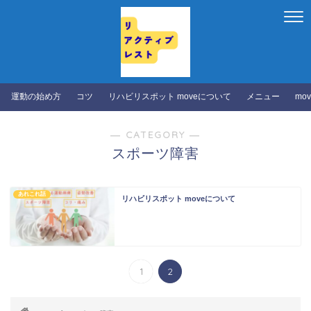
運動の始め方
コツ
リハビリスポット moveについて
メニュー
mo
― CATEGORY ―
スポーツ障害
あれこれ話
リハビリスポット moveについて
1
2