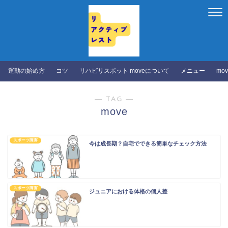
運動の始め方
コツ
リハビリスポット moveについて
メニュー
mo
― TAG ―
move
スポーツ障害
今は成長期？自宅でできる簡単なチェック方法
スポーツ障害
ジュニアにおける体格の個人差