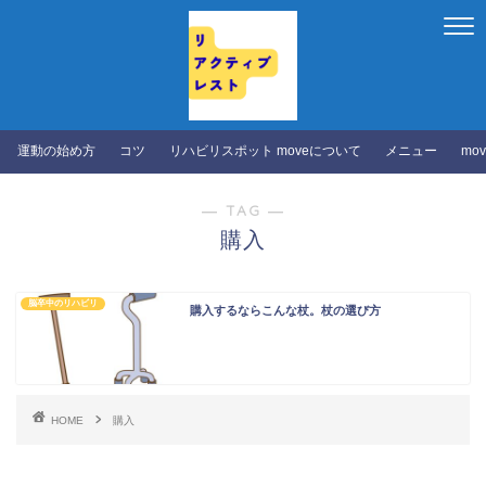
運動の始め方
コツ
リハビリスポット moveについて
メニュー
mo
― TAG ―
購入
脳卒中のリハビリ
購入するならこんな杖。杖の選び方
HOME
購入