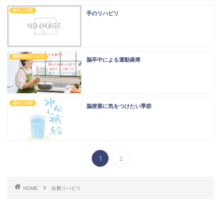
あれこれ話
手のリハビリ
脳卒中のリハビリ
脳卒中による運動麻痺
あれこれ話
脳梗塞に気をつけたい季節
1
2
HOME
自費リハビリ