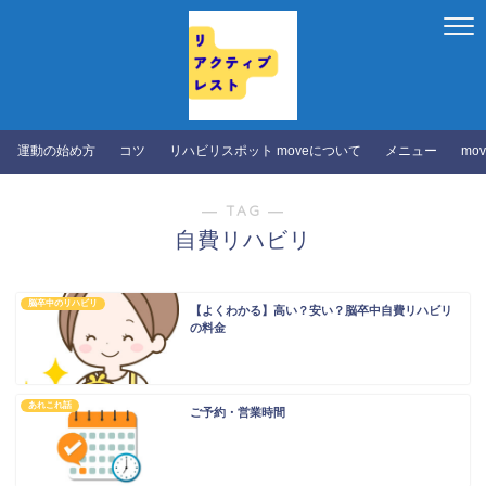
運動の始め方
コツ
リハビリスポット moveについて
メニュー
mo
― TAG ―
自費リハビリ
脳卒中のリハビリ
【よくわかる】高い？安い？脳卒中自費リハビリ
の料金
あれこれ話
ご予約・営業時間