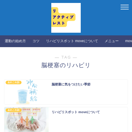
運動の始め方
コツ
リハビリスポット moveについて
メニュー
mo
― TAG ―
脳梗塞のリハビリ
あれこれ話
脳梗塞に気をつけたい季節
あれこれ話
リハビリスポット moveについて