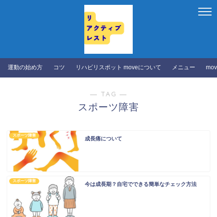
運動の始め方
コツ
リハビリスポット moveについて
メニュー
mo
― TAG ―
スポーツ障害
スポーツ障害
成長痛について
スポーツ障害
今は成長期？自宅でできる簡単なチェック方法