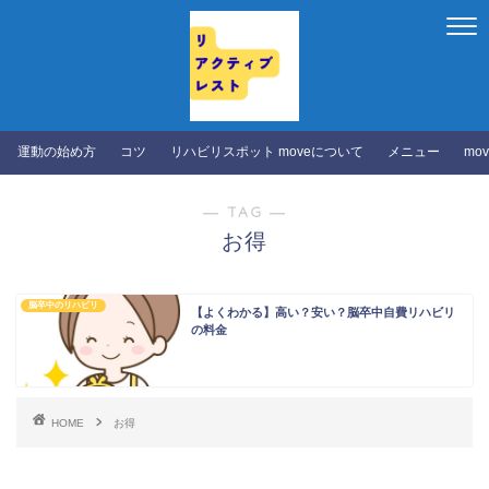
運動の始め方
コツ
リハビリスポット moveについて
メニュー
mo
― TAG ―
お得
脳卒中のリハビリ
【よくわかる】高い？安い？脳卒中自費リハビリ
の料金
HOME
お得