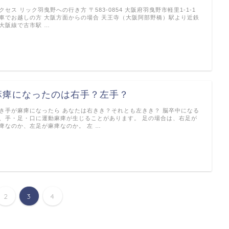
クセス リック羽曳野への行き方 〒583-0854 大阪府羽曳野市軽里1-1-1
車でお越しの方 大阪方面からの場合 天王寺（大阪阿部野橋）駅より近鉄
大阪線で古市駅 …
麻痺になったのは右手？左手？
き手が麻痺になったら あなたは右きき？それとも左きき？ 脳卒中になる
、手・足・口に運動麻痺が生じることがあります。 足の場合は、右足が
痺なのか、左足が麻痺なのか。 左 …
2
3
4