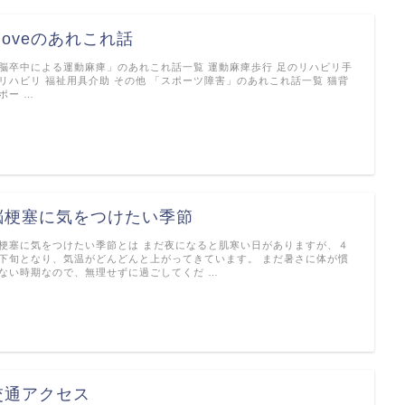
moveのあれこれ話
脳卒中による運動麻痺」のあれこれ話一覧 運動麻痺歩行 足のリハビリ手
リハビリ 福祉用具介助 その他 「スポーツ障害」のあれこれ話一覧 猫背
ポー …
脳梗塞に気をつけたい季節
梗塞に気をつけたい季節とは まだ夜になると肌寒い日がありますが、４
下旬となり、気温がどんどんと上がってきています。 まだ暑さに体が慣
ない時期なので、無理せずに過ごしてくだ …
交通アクセス