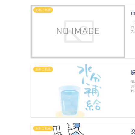
あれこれ話
「
の
ス
あれこれ話
脳
月
れ
あれこれ話