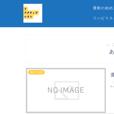
運動の始め
リハビリス
― 
あれこれ話
「
it