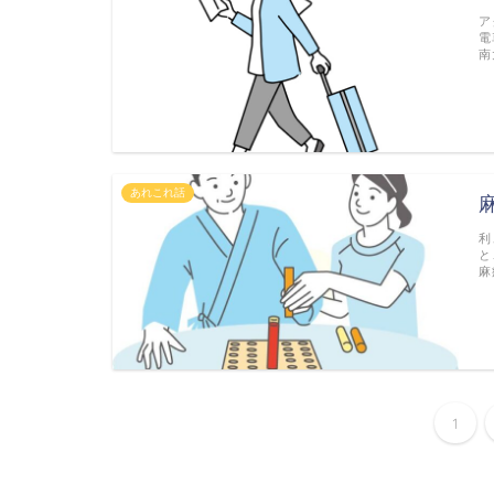
ア
電
南
あれこれ話
利
と
麻
1