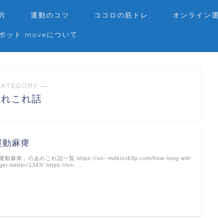
方
運動のコツ
ココロの筋トレ
オンライン
ポット moveについて
CATEGORY ―
あれこれ話
運動麻痺
運動麻痺」のあれこれ話一覧 https://xn--mdktct63p.com/how-long-will-
-get-better/1343/ https://xn- …